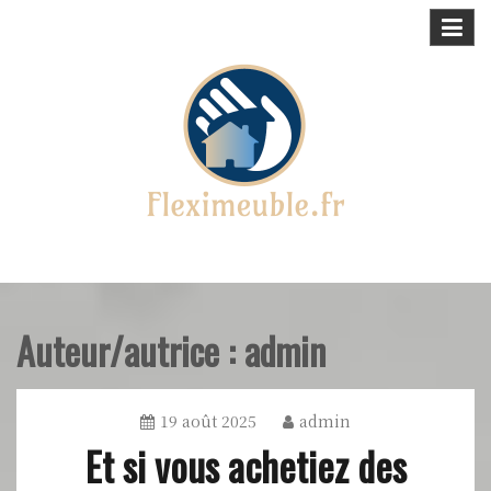
Skip
to
content
Maison, meubles & déco !
fleximeuble.fr
Auteur/autrice :
admin
19 août 2025
admin
Et si vous achetiez des