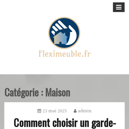
Skip
to
content
Maison, meubles & déco !
fleximeuble.fr
Catégorie :
Maison
23 mai 2025
admin
Comment choisir un garde-