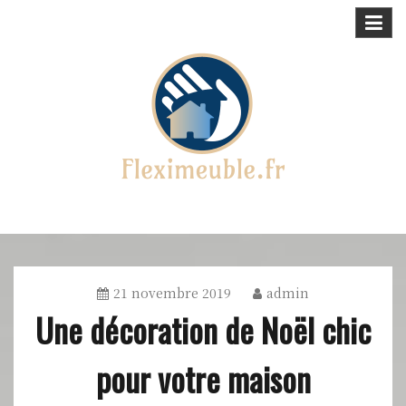
Skip
to
content
Maison, meubles & déco !
fleximeuble.fr
21 novembre 2019
admin
Une décoration de Noël chic
pour votre maison